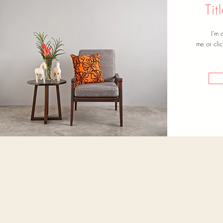
Ti
I’m 
me or clic