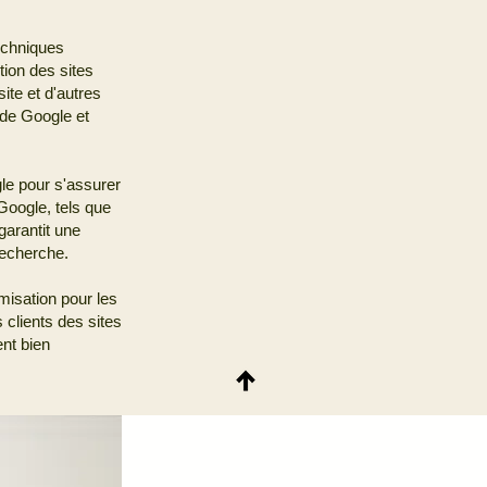
echniques
ion des sites
ite et d'autres
 de Google et
gle pour s'assurer
 Google, tels que
arantit une
recherche.
misation pour les
 clients des sites
ent bien