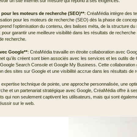
evoir un site internet sur mesure qui répond à ses exigences.
 pour les moteurs de recherche (SEO)**
: CréaMédia intègre des t
sation pour les moteurs de recherche (SEO) dès la phase de concept
prend l'optimisation du contenu, des balises méta, de la structure du s
pour garantir une meilleure visibilité dans les résultats de recherche
de recherche.
avec Google**
: CréaMédia travaille en étroite collaboration avec Goo
rnet qu'ils créent sont bien associés avec les services et les outils de
 Google Search Console et Google My Business. Cette collaboration g
on des sites sur Google et une visibilité accrue dans les résultats de 
expertise technique de pointe, une approche personnalisée, une opti
che et un partenariat stratégique avec Google, CréaMédia offre à ses
ts qui non seulement captivent les utilisateurs, mais qui sont égalem
éussir sur le web.