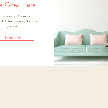
tle Goes Here
a paragraph. Double click
k Edit Text. It's easy to make it
your own.
Learn More