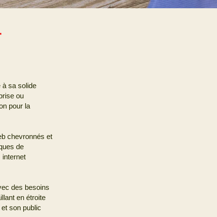
T
 à sa solide
prise ou
on pour la
eb chevronnés et
iques de
internet
avec des besoins
lant en étroite
et son public