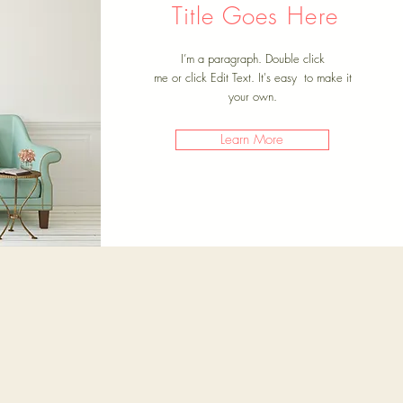
Title Goes Here
I’m a paragraph. Double click
me or click Edit Text. It's easy to make it
your own.
Learn More