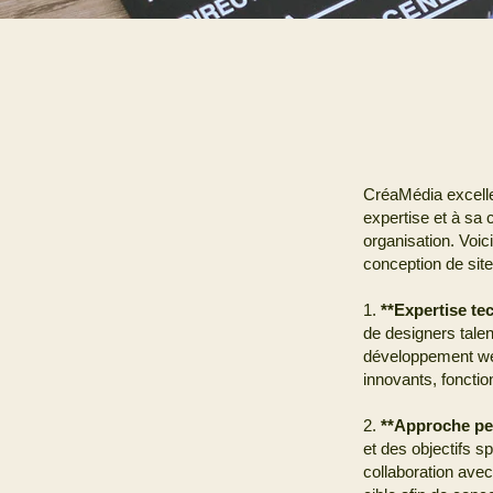
CréaMédia excelle 
expertise et à sa
organisation. Voic
conception de sit
1.
**Expertise te
de designers talen
développement web
innovants, fonctio
2.
**Approche pe
et des objectifs s
collaboration ave